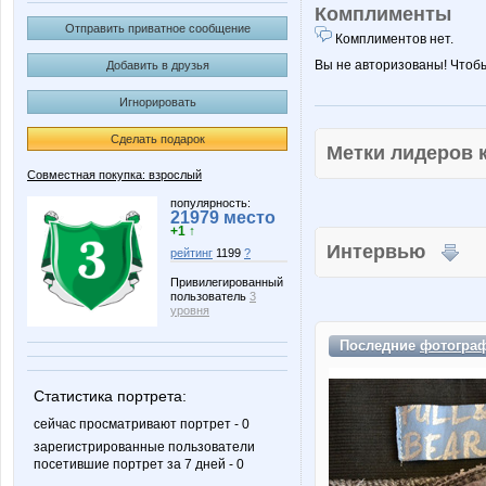
Комплименты
Отправить приватное сообщение
Комплиментов нет.
Вы не авторизованы! Чтоб
Добавить в друзья
Игнорировать
Сделать подарок
Метки лидеров
Совместная покупка: взрослый
популярность:
21979 место
+1 ↑
Интервью
рейтинг
1199
?
Привилегированный
пользователь
3
уровня
Последние
фотогра
Статистика портрета:
сейчас просматривают портрет - 0
зарегистрированные пользователи
посетившие портрет за 7 дней - 0